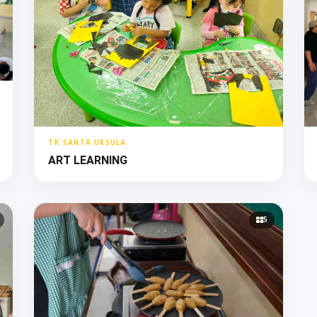
TK SANTA URSULA
ART LEARNING
5