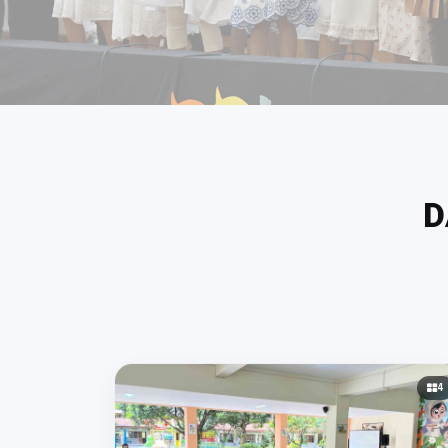
EKSTRAKURIKULE
D
SANTA URSULA BSD
4