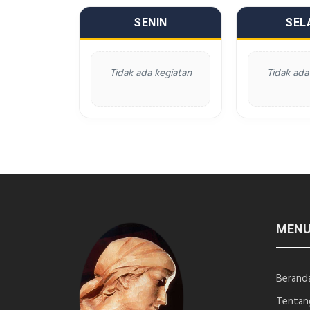
SENIN
SEL
Tidak ada kegiatan
Tidak ada
MEN
Berand
Tentan