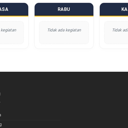
ASA
RABU
KA
 kegiatan
Tidak ada kegiatan
Tidak ad
U
a
g