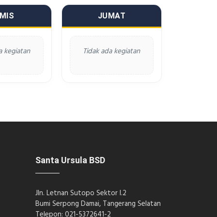
MIS
JUMAT
a kegiatan
Tidak ada kegiatan
Santa Ursula BSD
Jln. Letnan Sutopo Sektor I.2
Bumi Serpong Damai, Tangerang Selatan
Telepon: 021-5372641-2