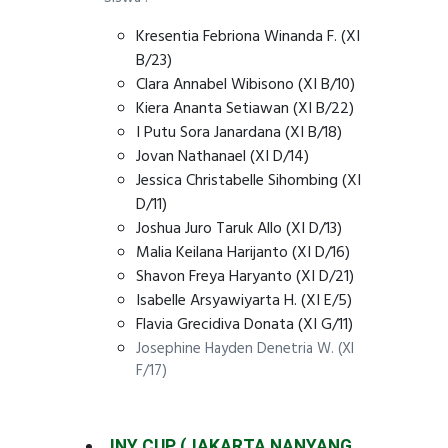
Kresentia Febriona Winanda F. (XI
B/23)
Clara Annabel Wibisono (XI B/10)
Kiera Ananta Setiawan (XI B/22)
I Putu Sora Janardana (XI B/18)
Jovan Nathanael (XI D/14)
Jessica Christabelle Sihombing (XI
D/11)
Joshua Juro Taruk Allo (XI D/13)
Malia Keilana Harijanto (XI D/16)
Shavon Freya Haryanto (XI D/21)
Isabelle Arsyawiyarta H. (XI E/5)
Flavia Grecidiva Donata (XI G/11)
Josephine Hayden Denetria W. (XI
F/17)
JNY CUP (JAKARTA NANYANG