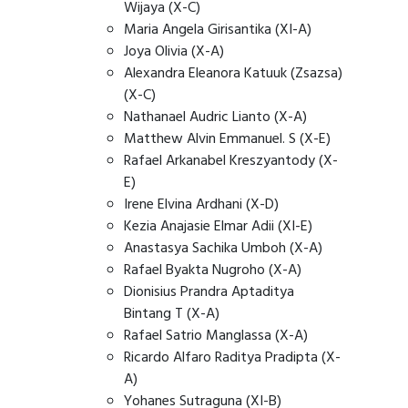
Wijaya (X-C)
Maria Angela Girisantika (XI-A)
Joya Olivia (X-A)
Alexandra Eleanora Katuuk (Zsazsa)
(X-C)
Nathanael Audric Lianto (X-A)
Matthew Alvin Emmanuel. S (X-E)
Rafael Arkanabel Kreszyantody (X-
E)
Irene Elvina Ardhani (X-D)
Kezia Anajasie Elmar Adii (XI-E)
Anastasya Sachika Umboh (X-A)
Rafael Byakta Nugroho (X-A)
Dionisius Prandra Aptaditya
Bintang T (X-A)
Rafael Satrio Manglassa (X-A)
Ricardo Alfaro Raditya Pradipta (X-
A)
Yohanes Sutraguna (XI-B)