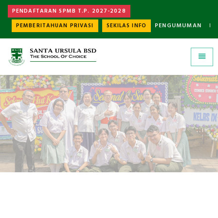
PENDAFTARAN SPMB T.P. 2027-2028
PENGUMUMAN
K
PEMBERITAHUAN PRIVASI
SEKILAS INFO
Universal - go to homepage
Toggle
PRESTASI
Santa Ursula BSD