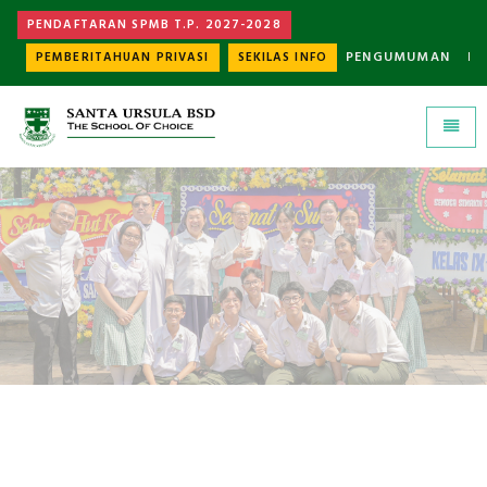
PENDAFTARAN SPMB T.P. 2027-2028
PENGUMUMAN
K
PEMBERITAHUAN PRIVASI
SEKILAS INFO
Universal - go to homepage
Toggle
PROFIL
Santa Ursula BSD