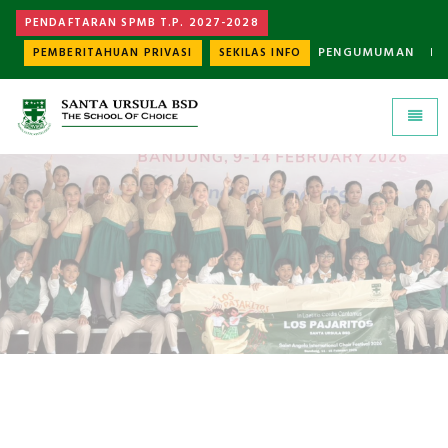
PENDAFTARAN SPMB T.P. 2027-2028
PENGUMUMAN
K
PEMBERITAHUAN PRIVASI
SEKILAS INFO
Universal - go to homepage
Toggle
EKSTRAKURIKULER
Santa Ursula BSD