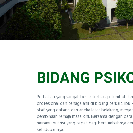
TENTANG KAMI
Santa Ursula BSD
BIDANG PSIK
Perhatian yang sangat besar terhadap tumbuh ke
profesional dan tenaga ahli di bidang terkait. Ibu Ra
staf yang datang dari aneka latar belakang, men
pembinaan remaja masa kini. Bersama dengan para p
meramu nutrisi yang tepat bagi bertumbuhnya g
kehidupannya.