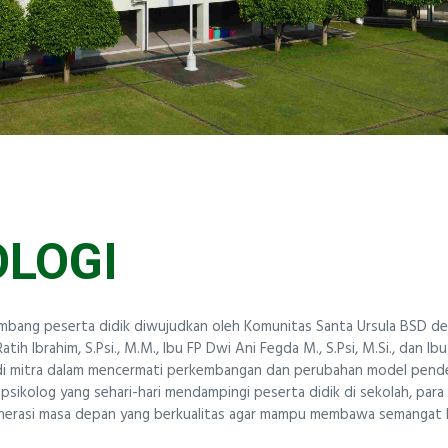
OLOGI
mbang peserta didik diwujudkan oleh Komunitas Santa Ursula BSD d
tih Ibrahim, S.Psi., M.M., Ibu FP Dwi Ani Fegda M., S.Psi, M.Si., dan Ibu
jadi mitra dalam mencermati perkembangan dan perubahan model pende
sikolog yang sehari-hari mendampingi peserta didik di sekolah, para p
enerasi masa depan yang berkualitas agar mampu membawa semangat 